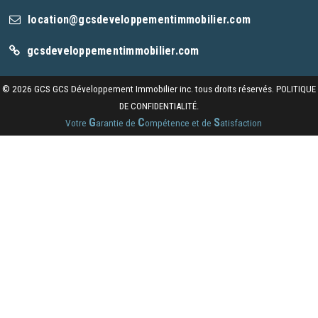
location@gcsdeveloppementimmobilier.com
gcsdeveloppementimmobilier.com
© 2026 GCS GCS Développement Immobilier inc. tous droits réservés.
POLITIQUE
DE CONFIDENTIALITÉ.
G
C
S
Votre
arantie de
ompétence et de
atisfaction