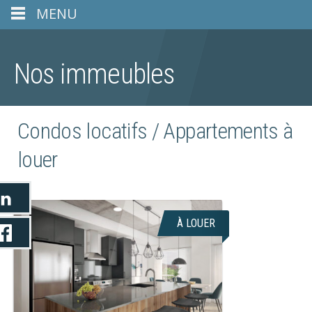
MENU
Nos immeubles
Condos locatifs / Appartements à
louer
À LOUER
CHOOSE A LOCATION:
SAINTE-FOY
Le Gabriel comblera les amateurs de
vie urbaine : restaurants branchés,