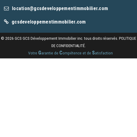
location@gcsdeveloppementimmobilier.com
gcsdeveloppementimmobilier.com
© 2026 GCS GCS Développement Immobilier inc. tous droits réservés.
POLITIQUE
DE CONFIDENTIALITÉ.
G
C
S
Votre
arantie de
ompétence et de
atisfaction