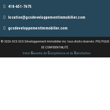
418-651-7675
location@gcsdeveloppementimmobilier.com
gcsdeveloppementimmobilier.com
© 2026 GCS GCS Développement Immobilier inc. tous droits réservés.
POLITIQUE
DE CONFIDENTIALITÉ.
G
C
S
Votre
arantie de
ompétence et de
atisfaction