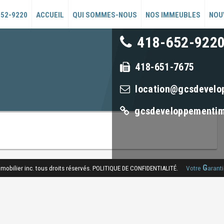
969, route de L’Églis
652-9220
ACCUEIL
QUI SOMMES-NOUS
NOS IMMEUBLES
NOU
Québec (Québec) G1
418-652-922
418-651-7675
location@gcsdevelo
gcsdeveloppementim
G
ilier inc. tous droits réservés.
Votre
arant
POLITIQUE DE CONFIDENTIALITÉ.